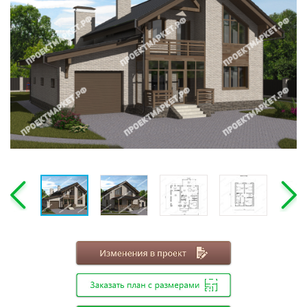
Этажность
Одноэтажные
Двухэтажные
Мансарда
Габариты
8х8
8х9
8х10
8х11
8х12
9х9
9х10
9х11
9х12