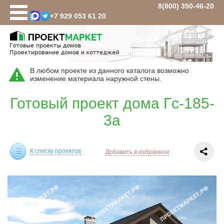
8(800) 350-46-20
+7 929 053 61 20
Проекты домов
Площадь
В любом проекте из данного каталога возможно
до 100 кв.м
изменение материала наружной стены.
100-120 кв.м
Готовый проект дома Гс-185-
100-150 кв.м
3а
120 кв.м
130 кв.м
150 кв.м
К списку проектов
Добавить в избранное
160 кв.м
180 кв.м
200 кв.м
250 кв.м