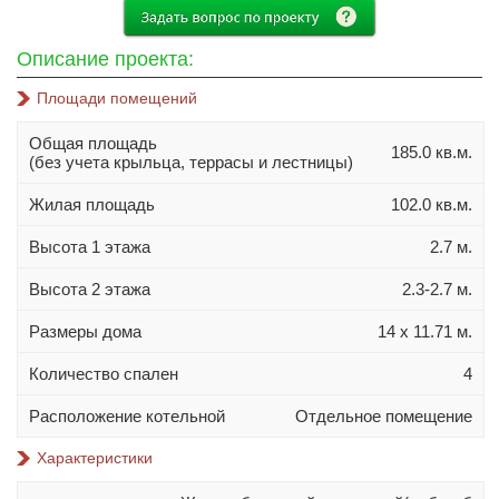
10х10
10х12
Описание проекта:
10х14
Площади помещений
11х11
11х13
Общая площадь
185.0 кв.м.
(без учета крыльца, террасы и лестницы)
11х14
Жилая площадь
102.0 кв.м.
11х15
12х14
Высота 1 этажа
2.7 м.
Высота 2 этажа
2.3-2.7 м.
Материал стен
Газобетон
Размеры дома
14 х 11.71 м.
Керамблок
Количество спален
4
Пеноблок
Расположение котельной
Отдельное помещение
Кирпич
Характеристики
Керамзитобетонный блок