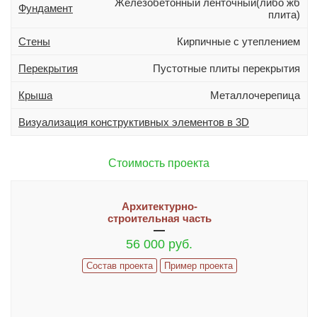
Железобетонный ленточный(либо жб
Дополнительно
Фундамент
плита)
Гараж
Стены
Кирпичные с утеплением
Подвал
Перекрытия
Пустотные плиты перекрытия
Терраса (веранда)
Эркер
Крыша
Металлочерепица
Визуализация конструктивных элементов в 3D
Индивидуальное проектирование
Состав проекта
Стоимость проекта
ИНФОРМАЦИЯ
Архитектурно-
Как заказать проект
строительная часть
Гарантии и сервис
56 000 руб.
ИЗМЕНЕНИЯ В ПРОЕКТ И ДОПЫ
Состав проекта
Пример проекта
Часто задаваемые вопросы
Реализованные проекты