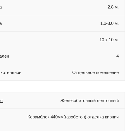
а
2.8 м.
а
1.9-3.0 м.
10 х 10 м.
ален
4
 котельной
Отдельное помещение
нт
Железобетонный ленточный
Керамблок 440мм(газобетон),отделка кирпич