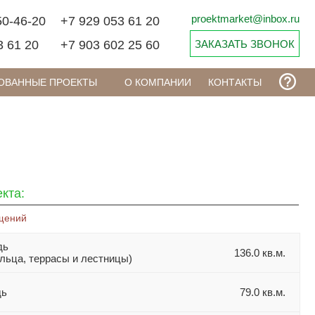
proektmarket@inbox.ru
50-46-20
+7 929 053 61 20
3 61 20
+7 903 602 25 60
ЗАКАЗАТЬ ЗВОНОК
ОВАННЫЕ ПРОЕКТЫ
О КОМПАНИИ
КОНТАКТЫ
кта:
щений
дь
136.0 кв.м.
ыльца, террасы и лестницы)
дь
79.0 кв.м.