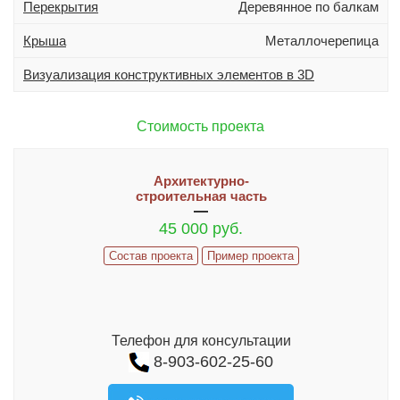
Перекрытия
Деревянное по балкам
Дополнительно
Гараж
Крыша
Металлочерепица
Подвал
Визуализация конструктивных элементов в 3D
Терраса (веранда)
Эркер
Стоимость проекта
Индивидуальное проектирование
Архитектурно-
Состав проекта
строительная часть
45 000 руб.
ИНФОРМАЦИЯ
Состав проекта
Пример проекта
Как заказать проект
Гарантии и сервис
ИЗМЕНЕНИЯ В ПРОЕКТ И ДОПЫ
Телефон для консультации
Часто задаваемые вопросы
8-903-602-25-60
Реализованные проекты