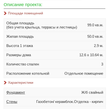
10х10
Описание проекта:
10х12
Площади помещений
10х14
Общая площадь
11х11
99.0 кв.м.
(без учета крыльца, террасы и лестницы)
11х13
Жилая площадь
50.0 кв.м.
11х14
Высота 1 этажа
2.9 м.
11х15
12х14
Размеры дома
12.6 х 10.64 м.
Материал стен
Количество спален
3
Газобетон
Расположение котельной
Отдельное помещение
Керамблок
Характеристики
Пеноблок
Фундамент
Ж/б свайный
Кирпич
Керамзитобетонный блок
Стены
Газобетон/ керамблок.Отделка - кирпич