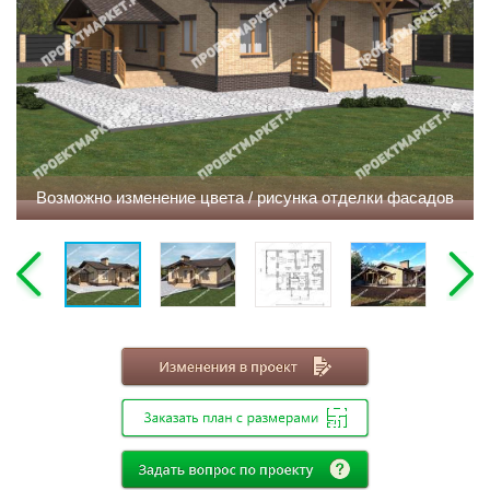
Этажность
Одноэтажные
Двухэтажные
Мансарда
Габариты
Возможно изменение цвета / рисунка отделки фасадов
8х8
8х9
8х10
8х11
8х12
9х9
9х10
9х11
9х12