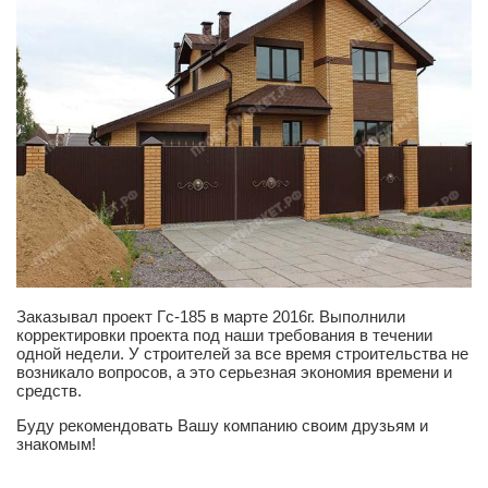
Этажность
Одноэтажные
Двухэтажные
Мансарда
Габариты
8х8
8х9
8х10
8х11
Заказывал проект Гс-185 в марте 2016г. Выполнили
8х12
корректировки проекта под наши требования в течении
одной недели. У строителей за все время строительства не
9х9
возникало вопросов, а это серьезная экономия времени и
средств.
9х10
Буду рекомендовать Вашу компанию своим друзьям и
9х11
знакомым!
9х12