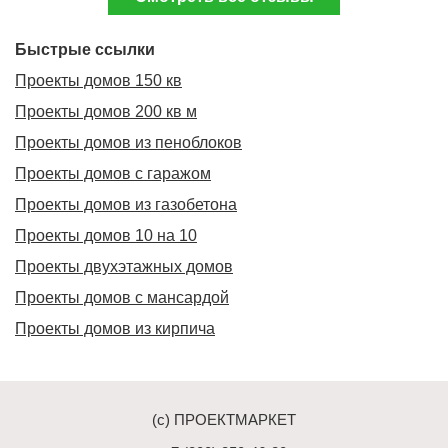
Дополнительно
Гараж
Быстрые ссылки
Подвал
Проекты домов 150 кв
Терраса (веранда)
Проекты домов 200 кв м
Эркер
Проекты домов из пеноблоков
Проекты домов с гаражом
Индивидуальное проектирование
Проекты домов из газобетона
Состав проекта
Проекты домов 10 на 10
ИНФОРМАЦИЯ
Проекты двухэтажных домов
Проекты домов с мансардой
Как заказать проект
Проекты домов из кирпича
Гарантии и сервис
ИЗМЕНЕНИЯ В ПРОЕКТ И ДОПЫ
Часто задаваемые вопросы
(c) ПРОЕКТМАРКЕТ
Реализованные проекты